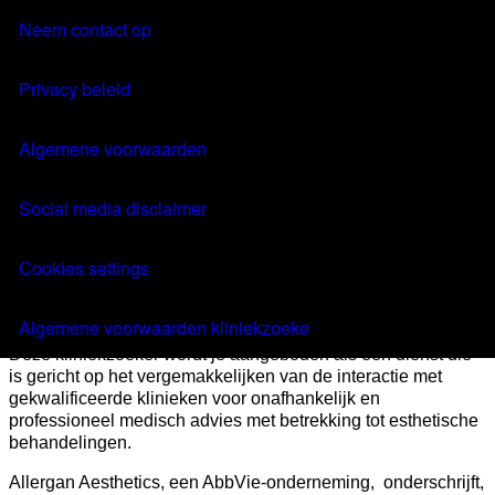
Behandeling
Neem contact op
FAQ
MENU
Privacy beleid
Algemene voorwaarden
Vind je kliniek
Social media disclaimer
Algemene Voorwaarden
Cookies settings
Kliniekzoeker
Algemene voorwaarden kliniekzoeke
Deze kliniekzoeker wordt je aangeboden als een dienst die
is gericht op het vergemakkelijken van de interactie met
gekwalificeerde klinieken voor onafhankelijk en
professioneel medisch advies met betrekking tot esthetische
behandelingen.
Allergan Aesthetics, een AbbVie-onderneming, onderschrijft,