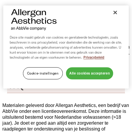
Deze site maakt gebruik van cookies en gerelateerde technologieën, zoals
beschreven in ons privacybeleid, voor doeleinden die de werking van de site,
Kijk uit. Jezelf mooier maken kan lelijk uitpakken. Een
analyses, verbeterde gebruikerservaring of advertenties kunnen omvatten. U
kunt ervoor kiezen om in te stemmen met ons gebruik van deze
geslaagde ingreep begint bij een goede arts.
technologieën of uw eigen voorkeuren te beheren.
Privacybeleid
Behandeling
Cookie-instellingen
Alle cookies accepteren
FAQ
Materialen geleverd door Allergan Aesthetics, een bedrijf van
AbbVie onder een licentieovereenkomst. Deze informatie is
uitsluitend bestemd voor Nederlandse volwassenen (>18
jaar). Je doet er goed aan altijd een zorgverlener te
raadplegen ter ondersteuning van je beslissing of