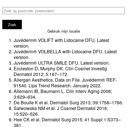
Vul je locatie
Gebruik mijn locatie
Juvéderm® VOLIFT with Lidocaine DFU. Latest
version.
Juvéderm® VOLBELLA with Lidocaine DFU. Latest
version.
Juvéderm® ULTRA SMILE DFU. Latest version.
Eccleston D, Murphy DK. Clin Cosmet Investig
Dermatol 2012; 5:167–172.
Allergan Aesthetics. Data on File. Juvéderm® REF-
91540. Lips Trend Research. January 2022.
Allemann IB, Baumann L. Clin Interv Aging 2008;
3:629–634.
De Boulle K et al. Dermatol Surg 2013; 39:1758–1766.
Salwowska NM et al. J Cosmet Dermatol 2016;
15:520–526.
Hee CK et al. Dermatol Surg 2015; 41 Suppl 1:S373–
381.