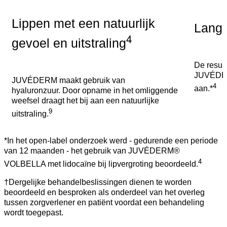
Lippen met een natuurlijk
Langd
4
gevoel en uitstraling
De resul
JUVÉDER
JUVÉDERM maakt gebruik van
4
aan.*
hyaluronzuur. Door opname in het omliggende
weefsel draagt het bij aan een natuurlijke
9
uitstraling.
*In het open-label onderzoek werd - gedurende een periode
van 12 maanden - het gebruik van JUVÉDERM®
4
VOLBELLA met lidocaïne bij lipvergroting beoordeeld.
†Dergelijke behandelbeslissingen dienen te worden
beoordeeld en besproken als onderdeel van het overleg
tussen zorgverlener en patiënt voordat een behandeling
wordt toegepast.