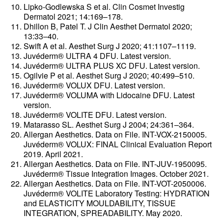
Lipko-Godlewska S et al. Clin Cosmet Investig
Dermatol 2021; 14:169–178.
Dhillon B, Patel T. J Clin Aesthet Dermatol 2020;
13:33–40.
Swift A et al. Aesthet Surg J 2020; 41:1107–1119.
Juvéderm® ULTRA 4 DFU. Latest version.
Juvéderm® ULTRA PLUS XC DFU. Latest version.
Ogilvie P et al. Aesthet Surg J 2020; 40:499–510.
Juvéderm® VOLUX DFU. Latest version.
Juvéderm® VOLUMA with Lidocaine DFU. Latest
version.
Juvéderm® VOLITE DFU. Latest version.
Matarasso SL. Aesthet Surg J 2004; 24:361–364.
Allergan Aesthetics. Data on File. INT-VOX-2150005.
Juvéderm® VOLUX: FINAL Clinical Evaluation Report
2019. April 2021.
Allergan Aesthetics. Data on File. INT-JUV-1950095.
Juvéderm® Tissue Integration Images. October 2021.
Allergan Aesthetics. Data on File. INT-VOT-2050006.
Juvéderm® VOLITE Laboratory Testing: HYDRATION
and ELASTICITY MOULDABILITY, TISSUE
INTEGRATION, SPREADABILITY. May 2020.