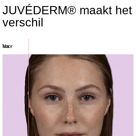
JUVÉDERM® maakt het
verschil
Voor
Na