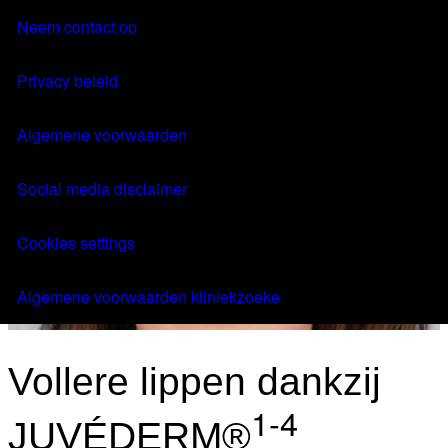
Behandeling
Neem contact op
FAQ
MENU
Privacy beleid
Algemene voorwaarden
Vind je kliniek
Social media disclaimer
Aantrekkelijke
Cookies settings
lippen
Algemene voorwaarden kliniekzoeke
Vollere lippen dankzij
1-4
JUVÉDERM®