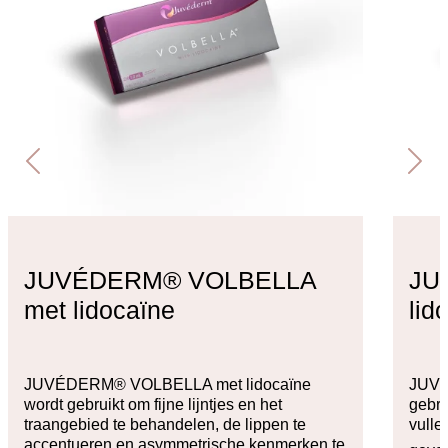
JUVÉDERM® VOLBELLA
JU
met lidocaïne
lid
JUVÉDERM® VOLBELLA met lidocaïne
JUVÉ
wordt gebruikt om fijne lijntjes en het
gebru
traangebied te behandelen, de lippen te
vulle
accentueren en asymmetrische kenmerken te