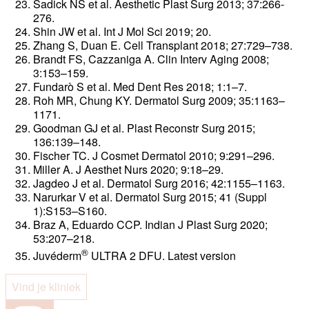
Sadick NS et al. Aesthetic Plast Surg 2013; 37:266-
276.
Shin JW et al. Int J Mol Sci 2019; 20.
Zhang S, Duan E. Cell Transplant 2018; 27:729–738.
Brandt FS, Cazzaniga A. Clin Interv Aging 2008;
3:153–159.
Fundarò S et al. Med Dent Res 2018; 1:1–7.
Roh MR, Chung KY. Dermatol Surg 2009; 35:1163–
1171.
Goodman GJ et al. Plast Reconstr Surg 2015;
136:139–148.
Fischer TC. J Cosmet Dermatol 2010; 9:291–296.
Miller A. J Aesthet Nurs 2020; 9:18–29.
Jagdeo J et al. Dermatol Surg 2016; 42:1155–1163.
Narurkar V et al. Dermatol Surg 2015; 41 (Suppl
1):S153–S160.
Braz A, Eduardo CCP. Indian J Plast Surg 2020;
53:207–218.
®
Juvéderm
ULTRA 2 DFU. Latest version
Vind je kliniek