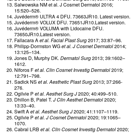
Salwowska NM et al. J Cosmet Dermatol 2016;
15:520–526.
Juvéderm® ULTRA 4 DFU. 73663JR10. Latest version.
Juvéderm® VOLUX DFU. 73651JR10.Latest version.
Juvéderm® VOLUMA with Lidocaine DFU.
73650JR10.Latest version.
Fallacara A
et al. Facial Plast Surg
2017; 33:87–96.
Philipp-Dormston WG
et al. J Cosmet Dermatol
2014;
13:125–134.
Jones D, Murphy DK.
Dermatol Surg
2013; 39:1602–
1612.
Niforos F
et al. Clin Cosmet Investig Dermatol
2019;
12:791–798.
Sadick NS
et al. Aesthetic Plast Surg
2013; 37:266-
276.
Ogilvie P
et al. Aesthet Surg J
2020; 40:499–510.
Dhillon B, Patel T.
J Clin Aesthet Dermatol
2020;
13:33–40.
Swift A
et al. Aesthet Surg J
2020; 41:1107–1119.
Ogilvie P
et al. J Cosmet Dermatol
2020; 19:1065–
1070.
Cabral LRB
et al. Clin Cosmet Investig Dermatol
2020;