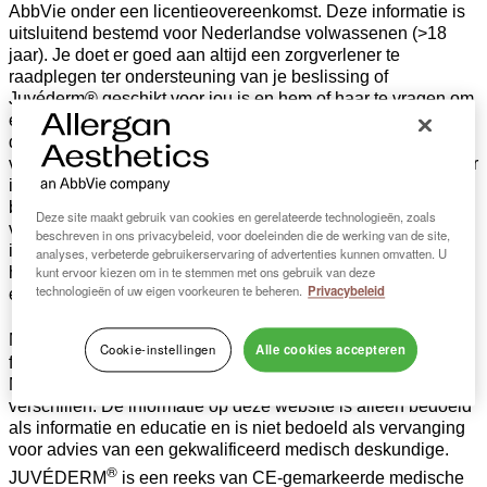
AbbVie onder een licentieovereenkomst. Deze informatie is
uitsluitend bestemd voor Nederlandse volwassenen (>18
jaar). Je doet er goed aan altijd een zorgverlener te
raadplegen ter ondersteuning van je beslissing of
Juvéderm® geschikt voor jou is en hem of haar te vragen om
een volledige lijst van mogelijke bijwerkingen. Bijwerkingen
dienen te worden gemeld aan Allergan Aesthetics kantoor
via: ProductSurveillance_EAME@Abbvie.com. Ga voor meer
informatie over Juvéderm® naar www.juvederm.nl. Modellen
behandeld met Juvéderm®. De werkelijke resultaten kunnen
Deze site maakt gebruik van cookies en gerelateerde technologieën, zoals
verschillen. Afbeeldingen zijn uitsluitend bedoeld ter
beschreven in ons privacybeleid, voor doeleinden die de werking van de site,
illustratie. © 2023 AbbVie. Alle rechten voorbehouden. Alle
analyses, verbeterde gebruikerservaring of advertenties kunnen omvatten. U
kunt ervoor kiezen om in te stemmen met ons gebruik van deze
handelsmerken zijn het eigendom van hun respectievelijke
technologieën of uw eigen voorkeuren te beheren.
Privacybeleid
eigenaren.
®
Modellen zijn behandeld met verschillende JUVÉDERM
Cookie-instellingen
Alle cookies accepteren
fillers. Beelden zijn ter illustratie beschikbaar gesteld door dr.
Mauricio DeMaio. Resultaten kunnen per persoon
verschillen. De informatie op deze website is alleen bedoeld
als informatie en educatie en is niet bedoeld als vervanging
voor advies van een gekwalificeerd medisch deskundige.
®
JUVÉDERM
is een reeks van CE-gemarkeerde medische