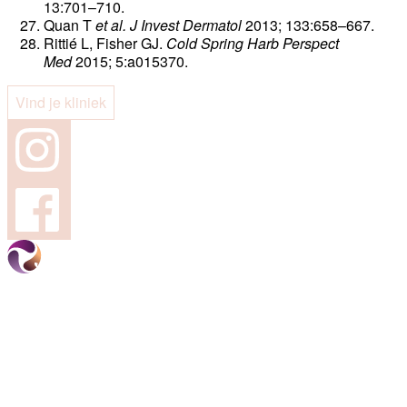
13:701–710.
Quan T
et al. J Invest Dermatol
2013; 133:658–667.
Rittié L, Fisher GJ.
Cold Spring Harb Perspect
Med
2015; 5:a015370.
Vind je kliniek