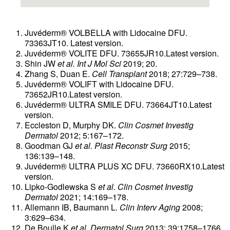
Juvéderm® VOLBELLA with Lidocaine DFU.
73363JT10. Latest version.
Juvéderm® VOLITE DFU. 73655JR10.Latest version.
Shin JW
et al. Int J Mol Sci
2019; 20.
Zhang S, Duan E.
Cell Transplant
2018; 27:729–738.
Juvéderm® VOLIFT with Lidocaine DFU.
73652JR10.Latest version.
Juvéderm® ULTRA SMILE DFU. 73664JT10.Latest
version.
Eccleston D, Murphy DK.
Clin Cosmet Investig
Dermatol
2012; 5:167–172.
Goodman GJ
et al. Plast Reconstr Surg
2015;
136:139–148.
Juvéderm® ULTRA PLUS XC DFU. 73660RX10.Latest
version.
Lipko-Godlewska S
et al. Clin Cosmet Investig
Dermatol
2021; 14:169–178.
Allemann IB, Baumann L.
Clin Interv Aging
2008;
3:629–634.
De Boulle K
et al. Dermatol Surg
2013; 39:1758–1766.